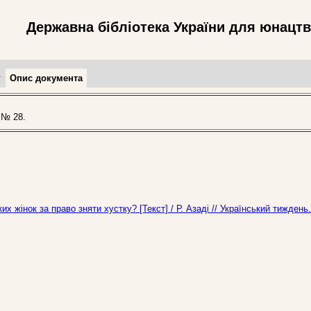
Державна бібліотека України для юнацт
т
Опис документа
 № 28.
ьких жінок за право зняти хустку? [Текст] / Р. Азаді // Український тижден