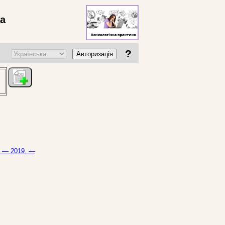
ва
?
Авторизація
ь. — 2019. —