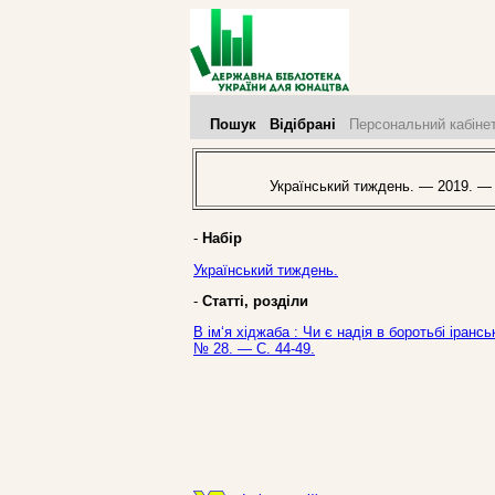
Пошук
Відібрані
Персональний кабіне
Український тиждень. — 2019. —
-
Набір
Український тиждень.
-
Статті, розділи
В ім‘я хіджаба : Чи є надія в боротьбі іранс
№ 28. — С. 44-49.