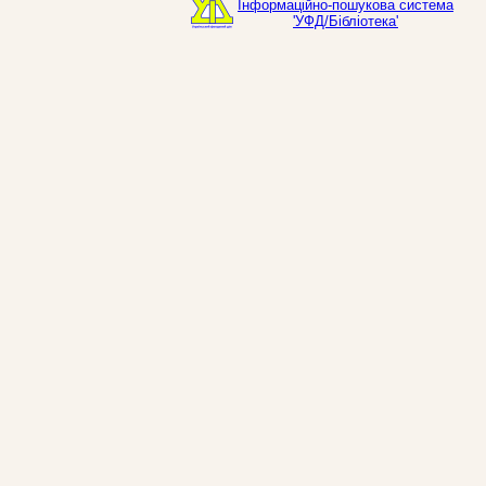
Інформаційно-пошукова система
'УФД/Бібліотека'