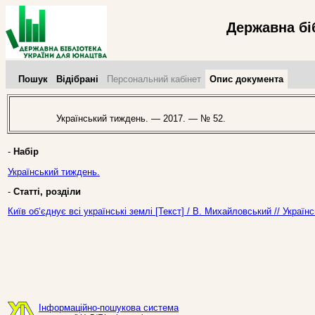
Державна бі
Пошук
Відібрані
Персональний кабінет
Опис документа
Український тиждень. — 2017. — № 52.
-
Набір
Український тиждень.
-
Статті, розділи
Київ об‘єднує всі українські землі [Текст] / В. Михайловський // Укра
Інформаційно-пошукова система