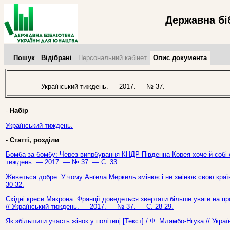
Державна бі
Пошук
Відібрані
Персональний кабінет
Опис документа
Український тиждень. — 2017. — № 37.
-
Набір
Український тиждень.
-
Статті, розділи
Бомба за бомбу: Через випрбування КНДР Південна Корея хоче й собі 
тиждень. — 2017. — № 37. — С. 33.
Живеться добре: У чому Анґела Меркель змінює і не змінює свою країн
30-32.
Східні креси Макрона: Франції доведеться звертати більше уваги на пр
// Український тиждень. — 2017. — № 37. — С. 28-29.
Як збільшити участь жінок у політиці [Текст] / Ф. Мламбо-Нгука // Укр