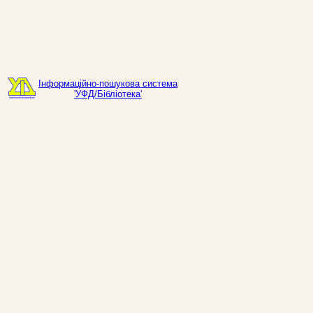
Інформаційно-пошукова система
'УФД/Бібліотека'