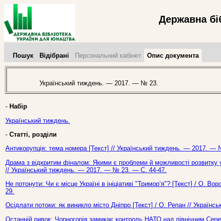
Державна бі
Пошук
Відібрані
Персональний кабінет
Опис документа
Український тиждень. — 2017. — № 23.
-
Набір
Український тиждень.
-
Статті, розділи
Антикорупція: тема номера [Текст] // Український тиждень. — 2017. — 
Драма з відкритим фіналом: Якими є проблеми й можливості розвитку ук
// Український тиждень. — 2017. — № 23. — С. 44-47.
Не потонути: Чи є місце Україні в ініціативі "Тримор‘я"? [Текст] / О. В
29.
Осідлати потоки: як виникло місто Дніпро [Текст] / О. Репан // Україн
Останній ривок: Чорногорія замикає контроль НАТО над північним Сере