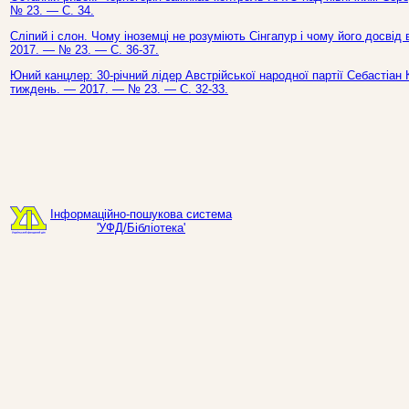
№ 23. — С. 34.
Сліпий і слон. Чому іноземці не розуміють Сінгапур і чому його досвід 
2017. — № 23. — С. 36-37.
Юний канцлер: 30-річний лідер Австрійської народної партії Себастіан К
тиждень. — 2017. — № 23. — С. 32-33.
Інформаційно-пошукова система
'УФД/Бібліотека'