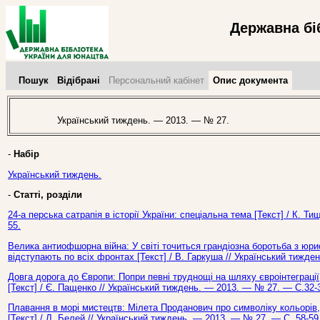
Державна бі
Пошук
Відібрані
Персональний кабінет
Опис документа
Український тиждень. — 2013. — № 27.
-
Набір
Український тиждень.
-
Статті, розділи
24-а перська сатрапія в історії України: спеціальна тема [Текст] / К. 
55.
Велика антиофшорна війна: У світі точиться грандіозна боротьба з юр
відступають по всіх фронтах [Текст] / В. Гаркуша // Український тижде
Довга дорога до Європи: Попри певні труднощі на шляху євроінтеграці
[Текст] / Є. Пащенко // Український тиждень. — 2013. — № 27. — С.32-
Плавання в морі мистецтв: Мілета Проданович про символіку кольорів, 
[Текст] / Л. Белей // Український тиждень. — 2013. — № 27. — С. 58-59