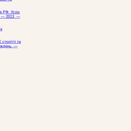
я РФ. Успіх
ь. — 2013. —
ук
 столітті та
тиждень. —