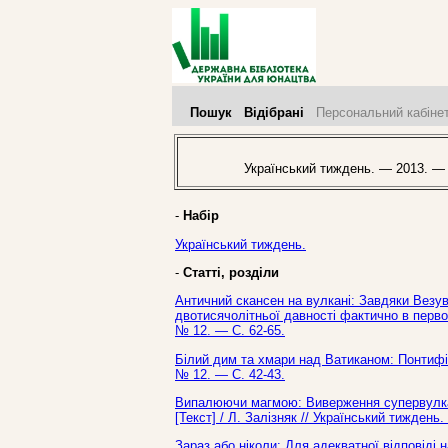
Пошук
Відібрані
Персональний кабіне
Український тиждень. — 2013. —
-
Набір
Український тиждень.
-
Статті, розділи
Античний скансен на вулкані: Завдяки Везу
двотисячолітньої давності фактично в перво
№ 12. — С. 62-65.
Білий дим та хмари над Ватиканом: Понтифік
№ 12. — С. 42-43.
Випалюючи магмою: Виверження супервулкані
[Текст] / Л. Залізняк // Український тижден
Зараз або ніколи: Для адекватної відповіді 