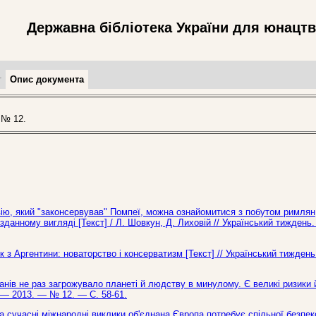
Державна бібліотека України для юнацт
т
Опис документа
 № 12.
вію, який "законсервував" Помпеї, можна ознайомитися з побутом римлян
зданному вигляді [Текст] / Л. Шовкун, Д. Лиховій // Український тиждень
 з Аргентини: новаторство і консерватизм [Текст] // Український тижден
в не раз загрожувало планеті й людству в минулому. Є великі ризики й
ь. — 2013. — № 12. — С. 58-61.
на сучасні міжнародні виклики об'єднана Європа потребує спільної безпек