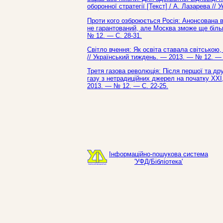
оборонної стратегії [Текст] / А. Лазарева /
Проти кого озброюється Росія: Анонсована 
не гарантований, але Москва зможе ще більше
№ 12. — С. 28-31.
Світло вчення: Як освіта ставала світською
// Український тиждень. — 2013. — № 12. — 
Третя газова революція: Після першої та дру
газу з нетрадиційних джерел на початку ХХІ,
2013. — № 12. — С. 22-25.
Інформаційно-пошукова система
'УФД/Бібліотека'