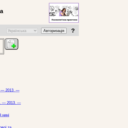
ва
?
Авторизація
. — 2013. —
ь. — 2013. —
 нині
ової та