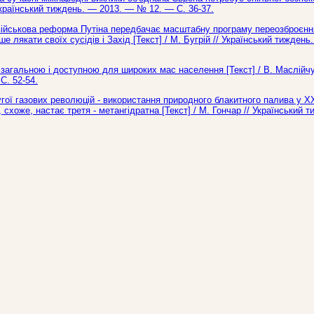
/ Український тиждень. — 2013. — № 12. — С. 36-37.
військова реформа Путіна передбачає масштабну програму переозброєнн
 лякати своїх сусідів і Захід [Текст] / М. Бугрій // Український тижден
, загальною і доступною для широких мас населення [Текст] / В. Маслійч
С. 52-54.
гої газових революцій - використання природного блакитного палива у ХХ
 схоже, настає третя - метангідратна [Текст] / М. Гончар // Український 