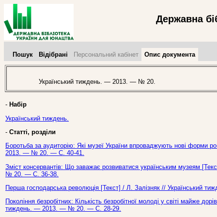
Державна бі
Пошук
Відібрані
Персональний кабінет
Опис документа
Український тиждень. — 2013. — № 20.
-
Набір
Український тиждень.
-
Статті, розділи
Боротьба за аудиторію: Які музеї України впроваджують нові форми роб
2013. — № 20. — С. 40-41.
Зміст консервантів: Що заважає розвиватися українським музеям [Текст
№ 20. — С. 36-38.
Перша господарська революція [Текст] / Л. Залізняк // Український ти
Покоління безробітних: Кількість безробітної молоді у світі майже дор
тиждень. — 2013. — № 20. — С. 28-29.