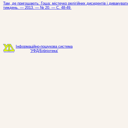
Там, де пригощають: Гоща: містечко релігійних дисидентів і дивакуватих
тиждень. — 2013. — № 20. — С. 48-49.
Інформаційно-пошукова система
'УФД/Бібліотека'