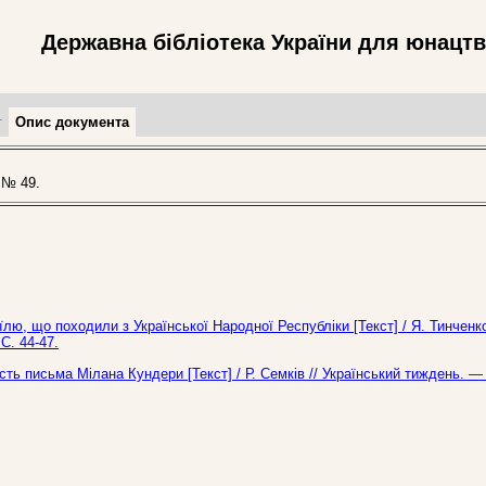
Державна бібліотека України для юнацт
т
Опис документа
 № 49.
їлю, що походили з Української Народної Республіки [Текст] / Я. Тинченк
С. 44-47.
сть письма Мілана Кундери [Текст] / Р. Семків // Український тиждень. —