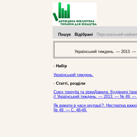
Пошук
Відібрані
Персональний кабіне
Український тиждень. — 2013. —
-
Набір
Український тиждень.
-
Статті, розділи
Союз тризуба та зіркиДавида: Будівничі Ізра
// Український тиждень. — 2013. — № 49. — 
Як вижити в часи окупації?: Нестерпна важкі
№ 49. — С. 48-49.