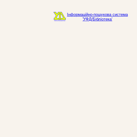
Інформаційно-пошукова система
'УФД/Бібліотека'