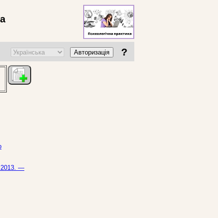
ва
?
Авторизація
о
 2013. —