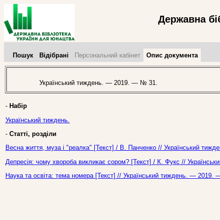
Державна бі
Пошук
Відібрані
Персональний кабінет
Опис документа
Український тиждень. — 2019. — № 31.
-
Набір
Український тиждень.
-
Статті, розділи
Весна життя, муза і "реалка" [Текст] / В. Панченко // Український тиж
Депресія: чому хвороба викликає сором? [Текст] / К. Фукс // Українсь
Наука та освіта: тема номера [Текст] // Український тиждень. — 2019. 