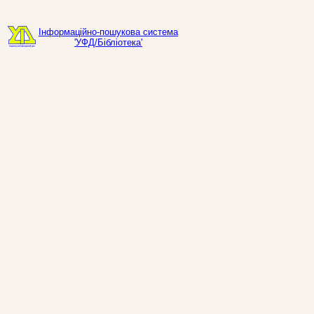
Інформаційно-пошукова система
'УФД/Бібліотека'