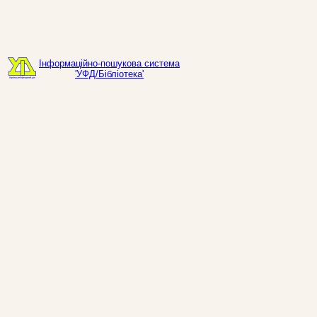
Інформаційно-пошукова система
'УФД/Бібліотека'