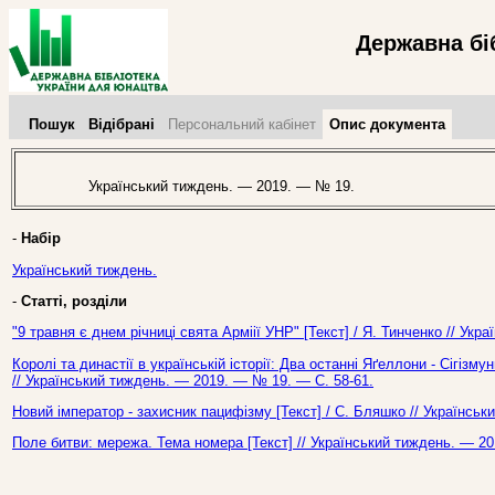
Державна бі
Пошук
Відібрані
Персональний кабінет
Опис документа
Український тиждень. — 2019. — № 19.
-
Набір
Український тиждень.
-
Статті, розділи
"9 травня є днем річниці свята Арміії УНР" [Текст] / Я. Тинченко // Ук
Королі та династії в українській історії: Два останні Яґеллони - Сігізму
// Український тиждень. — 2019. — № 19. — С. 58-61.
Новий імператор - захисник пацифізму [Текст] / С. Бляшко // Українсь
Поле битви: мережа. Тема номера [Текст] // Український тиждень. — 2