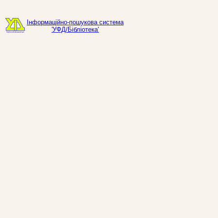
Інформаційно-пошукова система
'УФД/Бібліотека'