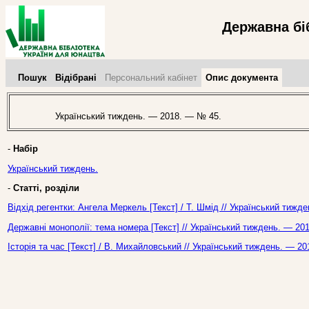
Державна бі
Пошук
Відібрані
Персональний кабінет
Опис документа
Український тиждень. — 2018. — № 45.
-
Набір
Український тиждень.
-
Статті, розділи
Відхід регентки: Ангела Меркель [Текст] / Т. Шмід // Український тижд
Державні монополії: тема номера [Текст] // Український тиждень. — 20
Історія та час [Текст] / В. Михайловський // Український тиждень. — 2