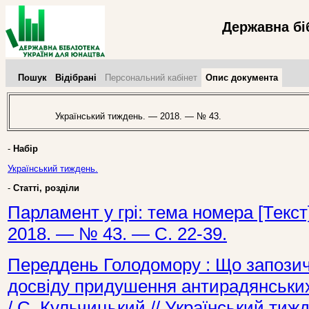
Державна бі
Пошук
Відібрані
Персональний кабінет
Опис документа
Український тиждень. — 2018. — № 43.
-
Набір
Український тиждень.
-
Статті, розділи
Парламент у грі: тема номера [Текст
2018. — № 43. — С. 22-39.
Переддень Голодомору : Що запозичи
досвіду придушення антирадянських 
/ С. Кульчицький // Український ти