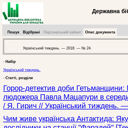
Державна бі
Пошук
Відібрані
Персональний кабінет
Опис документа
Український тиждень. — 2018. — № 24.
-
Набір
Український тиждень.
-
Статті, розділи
Горор-детектив доби Гетьманщини:
людожера Павла Мацапури в середині
/ Я. Гирич // Український тиждень. 
Чим живе українська Антактида: Яку
дослідники на станції "Фарадей" [Тек