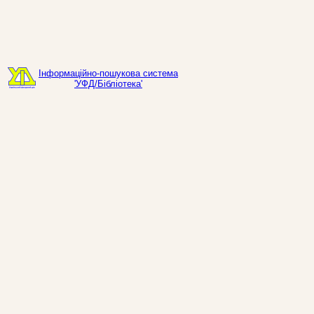
Інформаційно-пошукова система
'УФД/Бібліотека'