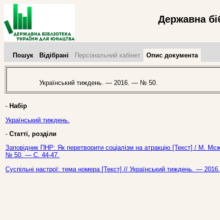
Державна бі
Пошук
Відібрані
Персональний кабінет
Опис документа
Український тиждень. — 2016. — № 50.
-
Набір
Український тиждень.
-
Статті, розділи
Заповідник ПНР: Як перетворити соціалізм на атракцію [Текст] / М. Мєж
№ 50. — С. 44-47.
Суспільні настрої: тема номера [Текст] // Український тиждень. — 2016