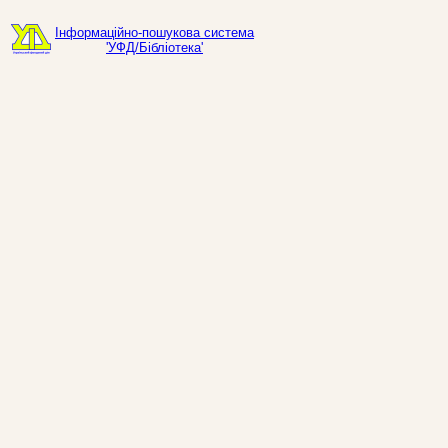
Інформаційно-пошукова система
'УФД/Бібліотека'