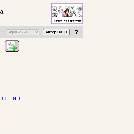
ва
?
Авторизація
2018. — № 1-