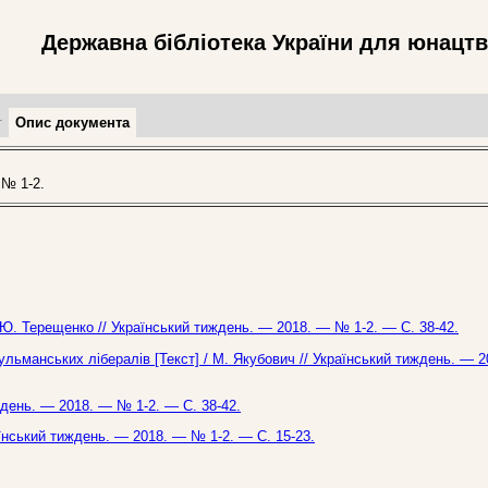
Державна бібліотека України для юнацт
т
Опис документа
№ 1-2.
/ Ю. Терещенко // Український тиждень. — 2018. — № 1-2. — С. 38-42.
льманських лібералів [Текст] / М. Якубович // Український тиждень. — 
ждень. — 2018. — № 1-2. — С. 38-42.
аїнський тиждень. — 2018. — № 1-2. — С. 15-23.