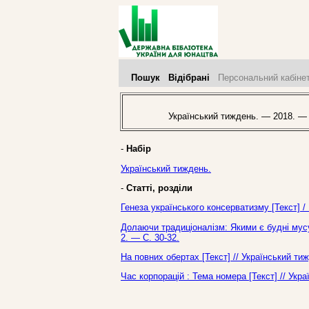
Пошук
Відібрані
Персональний кабіне
Український тиждень. — 2018. — 
-
Набір
Український тиждень.
-
Статті, розділи
Генеза українського консерватизму [Текст] 
Долаючи традиціоналізм: Якими є будні мусу
2. — С. 30-32.
На повних обертах [Текст] // Український ти
Час корпорацій : Тема номера [Текст] // Укр