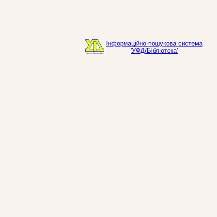
Інформаційно-пошукова система
'УФД/Бібліотека'