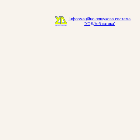
Інформаційно-пошукова система
'УФД/Бібліотека'