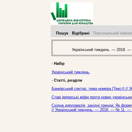
Пошук
Відібрані
Персональний кабіне
Український тиждень. — 2018. —
-
Набір
Український тиждень.
-
Статті, розділи
Банківський сектор: тема номера [Текст] // 
Старі імперські міфи проти нових українськи
Східна дипломатія, західні тренди: Як форм
// Український тиждень. — 2018. — № 11. — 