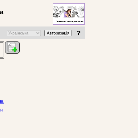
ва
?
Авторизація
39.
ич