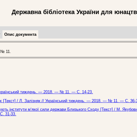
Державна бібліотека України для юнацт
т
Опис документа
 № 11.
Український тиждень. — 2018. — № 11. — С. 14-23.
х [Текст] / Л. Залізняк // Український тиждень. — 2018. — № 11. — С. 36-
ують інститути м‘якої сили держави Близького Сходу [Текст] / М. Якубов
С. 31-33.