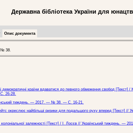
Державна бібліотека України для юнацт
т
Опис документа
 № 38.
і демократичні країни вдаватися до певного обмеження свобод [Текст] /
С. 26-28.
аїнський тиждень. — 2017. — № 38. — С. 16-21.
Ґейтс окреслює найбільші ризики для подальшого руху вперед [Текст] // У
олоніальної залежності [Текст] / І. Лосєв // Український тиждень. — 20