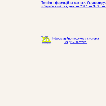
Техніка інформаційної безпеки: Як упорядкув
// Український тиждень. — 2017. — № 38. — 
Інформаційно-пошукова система
'УФД/Бібліотека'