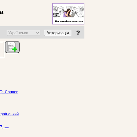
ва
?
Авторизація
 Ю. Лапаєв
країнський
17. —