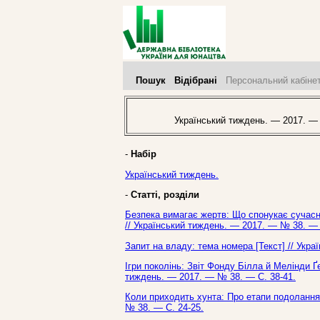
Пошук
Відібрані
Персональний кабіне
Український тиждень. — 2017. —
-
Набір
Український тиждень.
-
Статті, розділи
Безпека вимагає жертв: Що спонукає сучасн
// Український тиждень. — 2017. — № 38. — 
Запит на владу: тема номера [Текст] // Укр
Ігри поколінь: Звіт Фонду Білла й Мелінди 
тиждень. — 2017. — № 38. — С. 38-41.
Коли приходить хунта: Про етапи подолання к
№ 38. — С. 24-25.