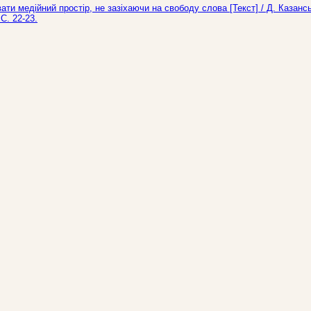
ати медійний простір, не зазіхаючи на свободу слова [Текст] / Д. Казанс
С. 22-23.