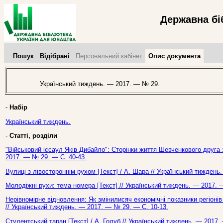
Державна бі
Пошук
Відібрані
Персональний кабінет
Опис документа
Український тиждень. — 2017. — № 29.
-
Набір
Український тиждень.
-
Статті, розділи
"Військовий ієсаул Яків Дибайло": Сторінки життя Шевченкового друга з
2017. — № 29. — С. 40-43.
Вулиці з лівостороннім рухом [Текст] / А. Шара // Український тиждень
Молодіжні рухи: тема номера [Текст] // Український тиждень. — 2017. 
Нерівномірне відновлення: Як змінилисяч економічні показники регіонів 
// Український тиждень. — 2017. — № 29. — С. 10-13.
Студентський таран [Текст] / А. Голуб // Український тиждень. — 2017.