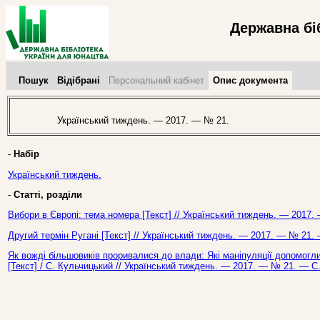
Державна бі
Пошук
Відібрані
Персональний кабінет
Опис документа
Український тиждень. — 2017. — № 21.
-
Набір
Український тиждень.
-
Статті, розділи
Вибори в Європі: тема номера [Текст] // Український тиждень. — 2017.
Другий термін Ругані [Текст] // Український тиждень. — 2017. — № 21. 
Як вожді більшовиків проривалися до влади: Які маніпуляції допомогли
[Текст] / С. Кульчицький // Український тиждень. — 2017. — № 21. — С.