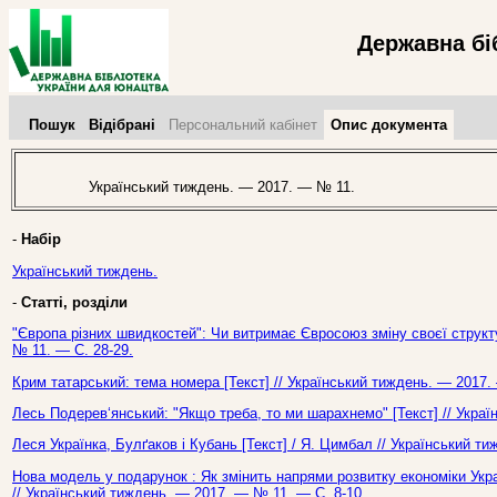
Державна бі
Пошук
Відібрані
Персональний кабінет
Опис документа
Український тиждень. — 2017. — № 11.
-
Набір
Український тиждень.
-
Статті, розділи
"Європа різних швидкостей": Чи витримає Євросоюз зміну своєї структур
№ 11. — С. 28-29.
Крим татарський: тема номера [Текст] // Український тиждень. — 2017.
Лесь Подерев‘янський: "Якщо треба, то ми шарахнемо" [Текст] // Укра
Леся Українка, Булґаков і Кубань [Текст] / Я. Цимбал // Український т
Нова модель у подарунок : Як змінить напрями розвитку економіки Укр
// Український тиждень. — 2017. — № 11. — С. 8-10.