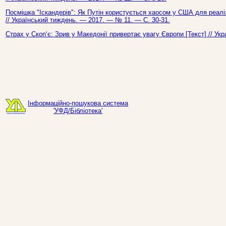
Посмішка "Іскандерів": Як Путін користується хаосом у США для реаліза
// Український тиждень. — 2017. — № 11. — С. 30-31.
Страх у Скоп‘є: Зрив у Македонії привертає увагу Європи [Текст] // У
Інформаційно-пошукова система
'УФД/Бібліотека'