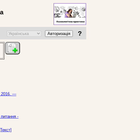
ва
?
Авторизація
— 2016. —
 питання -
Текст]