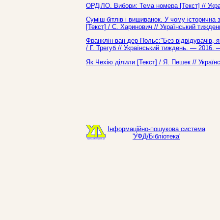
ОРДіЛО. Вибори: Тема номера [Текст] // Укр
Суміш бітлів і вишиванок. У чому історична 
[Текст] / С. Харинович // Український тижде
Франклін ван дер Польс:"Без відвідувачів, 
/ Г. Трегуб // Український тиждень. — 2016.
Як Чехію ділили [Текст] / Я. Пешек // Украї
Інформаційно-пошукова система
'УФД/Бібліотека'