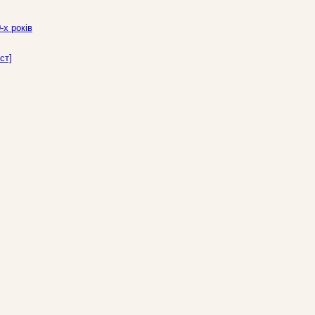
-х років
ст]