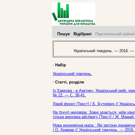
Пошук
Відібрані
Персональний кабіне
Український тиждень. — 2016. —
-
Набір
Український тиждень.
-
Статті, розділи
Із Харкова - в Арктику. Український рейс че
№ 22. — С. 38-41.
Лівий фронт [Текст] / Б. Буткевич // Україн
На ґрунті недовіри. Зовні здається, ніби хв
тільки верхівка айсбергу [Текст] / Ж. Мамай
Нова економічна мапа : Які регіони динамічн
/ О. Крамар // Український тиждень. — 2016