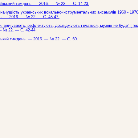
аїнський тиждень. — 2016. — № 22. — С. 14-23.
значущість українських вокально-інструментальних ансамблів 1960 - 1970
нь. — 2016. — № 22. — С. 45-47.
які відчувають, рефлектують, досліджують і вчаться, музею не буде" [Тек
 — № 22. — С. 42-44.
нський тиждень. — 2016. — № 22. — С. 50.