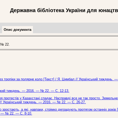
Державна бібліотека України для юнацт
т
Опис документа
 № 22.
рез тропіки за полярне коло [Текст] / Я. Цимбал // Український тиждень. 
ський тиждень. — 2016. — № 22. — С. 12-13.
иля протестів у Казахстані спадає. Насправді все не так просто. Земельне
 // Український тиждень. — 2016. — № 22. — С. 26-27.
о зростають, а які, навпаки, стрімко деградують протягом останніх років [
. — № 22. — С. 8-10.