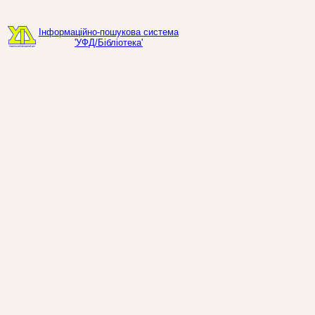
Інформаційно-пошукова система
'УФД/Бібліотека'