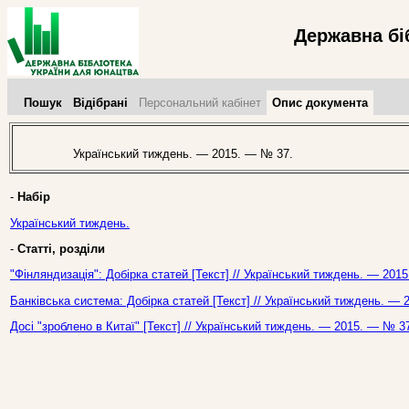
Державна бі
Пошук
Відібрані
Персональний кабінет
Опис документа
Український тиждень. — 2015. — № 37.
-
Набір
Український тиждень.
-
Статті, розділи
"Фінляндизація": Добірка статей [Текст] // Український тиждень. — 201
Банківська система: Добірка статей [Текст] // Український тиждень. —
Досі "зроблено в Китаї" [Текст] // Український тиждень. — 2015. — № 3