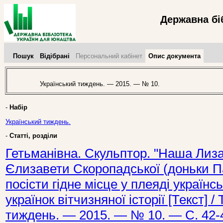
Державна бі
Пошук
Відібрані
Персональний кабінет
Опис документа
Український тиждень. — 2015. — № 10.
-
Набір
Український тиждень.
-
Статті, розділи
Гетьманівна. Скульптор. "Наша Лизав
Єлизавети Скоропадської (доньки П
посісти гідне місце у плеяді українсь
українок вітчизняної історії [Текст] /
тиждень. — 2015. — № 10. — С. 42-