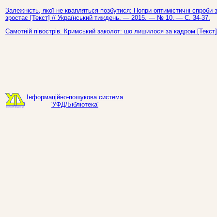
Залежність, якої не квапляться позбутися: Попри оптимістичні спроби зв
зростає [Текст] // Український тиждень. — 2015. — № 10. — С. 34-37.
Самотній півострів. Кримський заколот: шо лишилося за кадром [Текст]
Інформаційно-пошукова система
'УФД/Бібліотека'