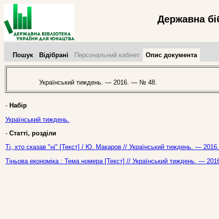
Державна бі
Пошук
Відібрані
Персональний кабінет
Опис документа
Український тиждень. — 2016. — № 48.
-
Набір
Український тиждень.
-
Статті, розділи
Ті, хто сказав "ні" [Текст] / Ю. Макаров // Український тиждень. — 201
Тіньова економіка : Тема номера [Текст] // Український тиждень. — 201