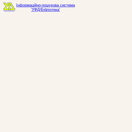
Інформаційно-пошукова система
'УФД/Бібліотека'