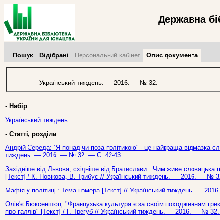
Державна бі
Пошук
Відібрані
Персональний кабінет
Опис документа
Український тиждень. — 2016. — № 32.
-
Набір
Український тиждень.
-
Статті, розділи
Андрій Середа: "Я понад чи поза політикою" - це найкраща відмазка сла
тиждень. — 2016. — № 32. — С. 42-43.
Західніше від Львова, східніше від Братислави : Чим живе словацька п
[Текст] / К. Новікова, В. Трибус // Український тиждень. — 2016. — № 3
Мафія у політиці : Тема номера [Текст] // Український тиждень. — 2016
Олів'є Бюксеншюц: "Французька культура є за своїм походженням грек
про галлів" [Текст] / Г. Трегуб // Український тиждень. — 2016. — № 32.