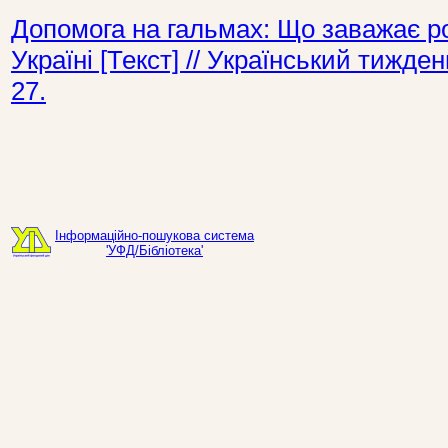
Допомога на гальмах: Що заважає ро
Україні [Текст] // Український тижд
27.
Інформаційно-пошукова система
'УФД/Бібліотека'