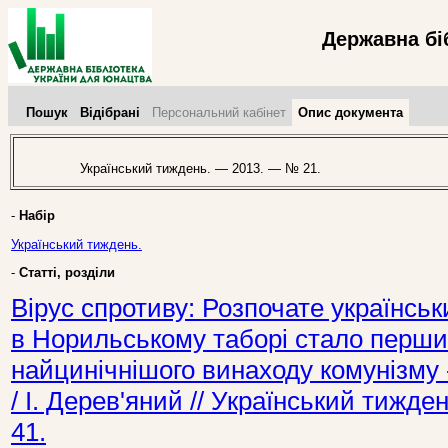
Державна бі
Пошук
Відібрані
Персональний кабінет
Опис документа
Український тиждень. — 2013. — № 21.
-
Набір
Український тиждень.
-
Статті, розділи
Вірус спротиву: Розпочате українсь
в Норильському таборі стало перши
найцинічнішого винаходу комунізму 
/ І. Дерев'яний // Український тижд
41.