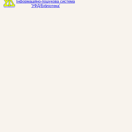
Інформаційно-пошукова система
'УФД/Бібліотека'