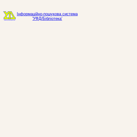
Інформаційно-пошукова система
'УФД/Бібліотека'