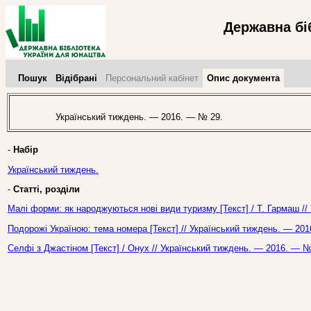
Державна бі
Пошук
Відібрані
Персональний кабінет
Опис документа
Український тиждень. — 2016. — № 29.
-
Набір
Український тиждень.
-
Статті, розділи
Малі форми: як народжуються нові види туризму [Текст] / Т. Гармаш //
Подорожі Україною: тема номера [Текст] // Український тиждень. — 201
Селфі з Джастіном [Текст] / Онух // Український тиждень. — 2016. — №