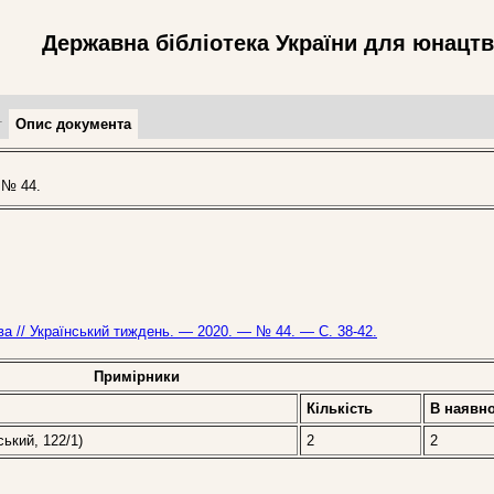
Державна бібліотека України для юнацт
т
Опис документа
 № 44.
ва // Український тиждень. — 2020. — № 44. — С. 38-42.
Примірники
Кількість
В наявно
ський, 122/1)
2
2