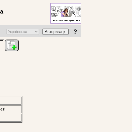
ва
?
Авторизація
стi