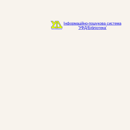
Інформаційно-пошукова система
'УФД/Бібліотека'