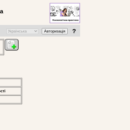
ва
?
Авторизація
стi