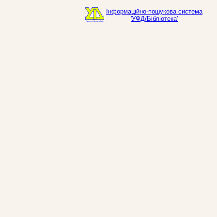
Інформаційно-пошукова система
'УФД/Бібліотека'