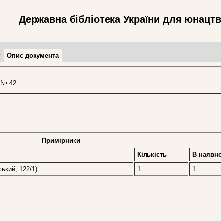
Державна бібліотека України для юнацт
т
Опис документа
 № 42.
Примірники
Кількість
В наявно
ський, 122/1)
1
1