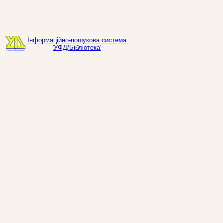
Інформаційно-пошукова система
'УФД/Бібліотека'