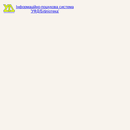
Інформаційно-пошукова система
'УФД/Бібліотека'