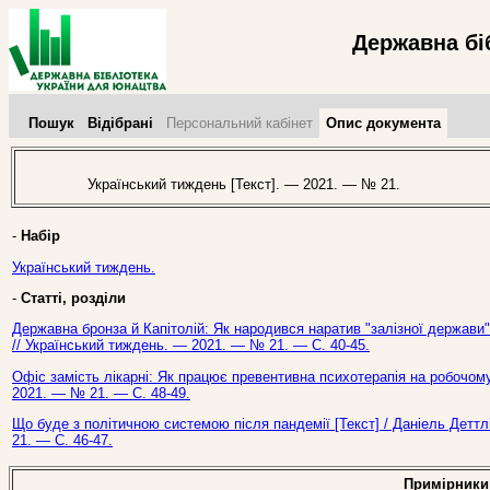
Державна бі
Пошук
Відібрані
Персональний кабінет
Опис документа
Український тиждень [Текст]. — 2021. — № 21.
-
Набір
Український тиждень.
-
Статті, розділи
Державна бронза й Капітолій: Як народився наратив "залізної держави" в
// Український тиждень. — 2021. — № 21. — С. 40-45.
Офіс замість лікарні: Як працює превентивна психотерапія на робочому 
2021. — № 21. — С. 48-49.
Що буде з політичною системою після пандемії [Текст] / Даніель Деттл
21. — С. 46-47.
Примірники