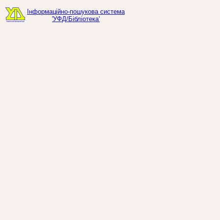
Інформаційно-пошукова система
'УФД/Бібліотека'