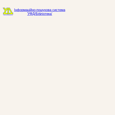
Інформаційно-пошукова система
'УФД/Бібліотека'