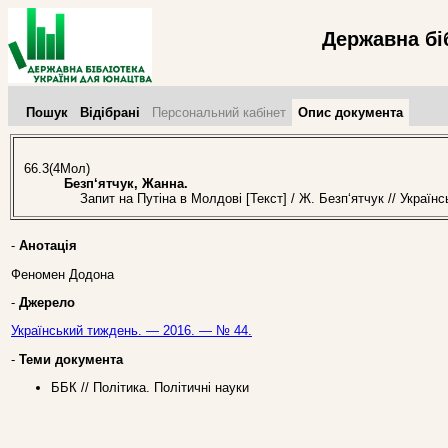
Державна бі
Пошук
Відібрані
Персональний кабінет
Опис документа
66.3(4Мол)
Безп‘ятчук, Жанна.
Запит на Путіна в Молдові [Текст] / Ж. Безп‘ятчук // Україн
-
Анотація
Феномен Додона
-
Джерело
Український тиждень. — 2016. — № 44.
-
Теми документа
ББК // Політика. Політичні науки