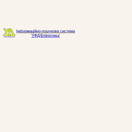
Інформаційно-пошукова система
'УФД/Бібліотека'