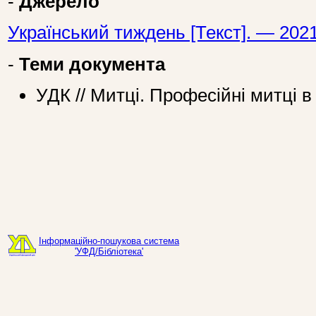
-
Джерело
Український тиждень [Текст]. — 202
-
Теми документа
УДК // Митці. Професійні митці в
Інформаційно-пошукова система
'УФД/Бібліотека'