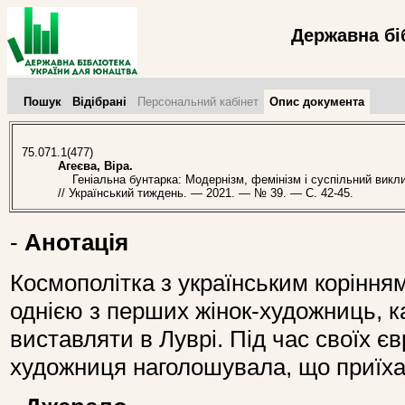
Державна бі
Пошук
Відібрані
Персональний кабінет
Опис документа
75.071.1(477)
Агеєва, Віра.
Геніальна бунтарка: Модернізм, фемінізм і суспільний виклик
// Український тиждень. — 2021. — № 39. — С. 42-45.
-
Анотація
Космополітка з українським корінн
однією з перших жінок-художниць, к
виставляти в Луврі. Під час своїх є
художниця наголошувала, що приїхала