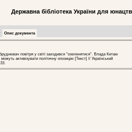
Державна бібліотека України для юнацт
т
Опис документа
днювач повітря у світі заходився "озеленятися". Влада Китаю
можуть активізувати політичну опозицію [Текст] // Український
33.