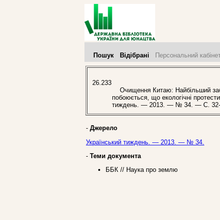
Пошук
Відібрані
Персональний кабіне
26.233
Очищення Китаю: Найбільший забру
побоюється, що екологічні протести 
тиждень. — 2013. — № 34. — С. 32-
-
Джерело
Український тиждень. — 2013. — № 34.
-
Теми документа
ББК // Наука про землю