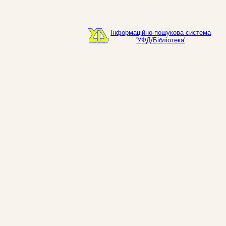
Інформаційно-пошукова система
'УФД/Бібліотека'