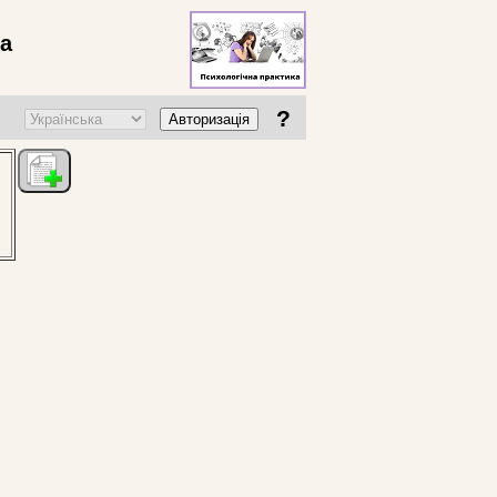
ва
?
Авторизація