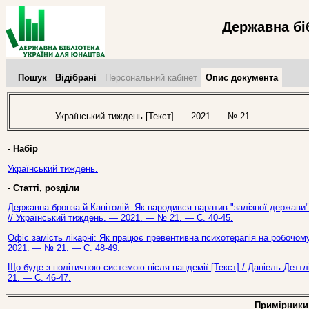
Державна бі
Пошук
Відібрані
Персональний кабінет
Опис документа
Український тиждень [Текст]. — 2021. — № 21.
-
Набір
Український тиждень.
-
Статті, розділи
Державна бронза й Капітолій: Як народився наратив "залізної держави" в
// Український тиждень. — 2021. — № 21. — С. 40-45.
Офіс замість лікарні: Як працює превентивна психотерапія на робочому 
2021. — № 21. — С. 48-49.
Що буде з політичною системою після пандемії [Текст] / Даніель Деттл
21. — С. 46-47.
Примірники