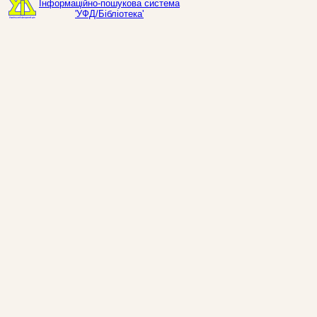
Інформаційно-пошукова система
'УФД/Бібліотека'