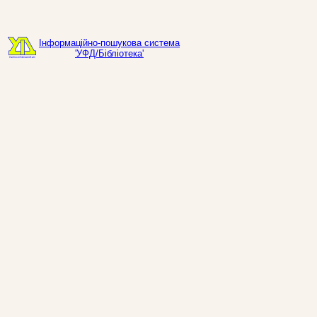
Інформаційно-пошукова система
'УФД/Бібліотека'