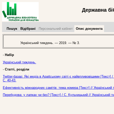
Державна бі
Пошук
Відібрані
Персональний кабінет
Опис документа
Український тиждень. — 2019. — № 3.
-
Набір
Український тиждень.
-
Статті, розділи
Twitter-базар: Які медіа в Арабському світі є найвпливовішими [Текст]
С. 40-43.
Ефективність міжнародних самітів: тема номера [Текст] // Український
Перебудова: у лапках чи без? [Текст] / С. Кульчицький // Український 