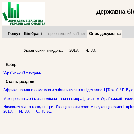
Державна бі
Пошук
Відібрані
Персональний кабінет
Опис документа
Український тиждень. — 2018. — № 30.
-
Набір
Український тиждень.
-
Статті, розділи
Африка повинна самотужки звільнитися від відсталості [Текст] / Г. Бух
Між провінцією і мегаполісом: тема номера [Текст] // Український тиж
Наукометрія та голодні ігри: Як оцінювати роботу науковців-гуманітарії
2018. — № 30. — С. 48-51.