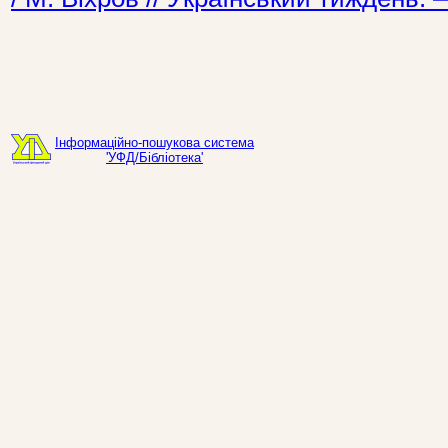
Інформаційно-пошукова система
'УФД/Бібліотека'