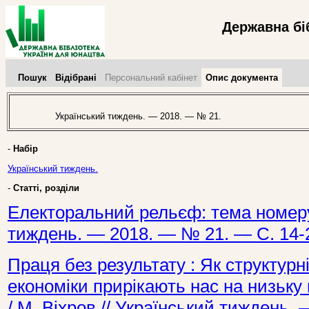
Державна бі
Пошук
Відібрані
Персональний кабінет
Опис документа
Український тиждень. — 2018. — № 21.
-
Набір
Український тиждень.
-
Статті, розділи
Електоральний рельєф: тема номеру 
тиждень. — 2018. — № 21. — С. 14-
Праця без результату : Як структурні
економіки прирікають нас на низьку 
/ М. Віхров // Український тиждень.