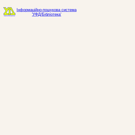
Інформаційно-пошукова система
'УФД/Бібліотека'