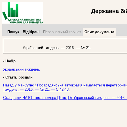
Державна бі
Пошук
Відібрані
Персональний кабінет
Опис документа
Український тиждень. — 2016. — № 21.
-
Набір
Український тиждень.
-
Статті, розділи
Назад у майбутнє? Пострадянська автократія намагається перетворити ч
тиждень. — 2016. — № 21. — С.42-43.
Стандарти НАТО: тема номера [Текст] // Український тиждень. — 2016.