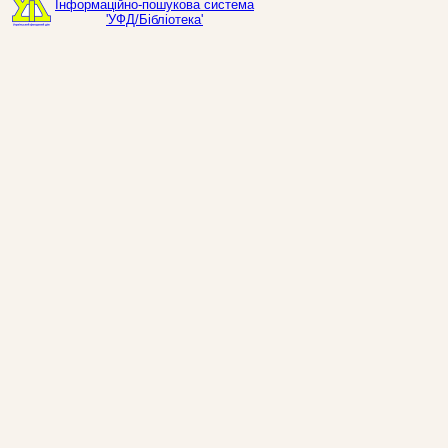
Інформаційно-пошукова система
'УФД/Бібліотека'