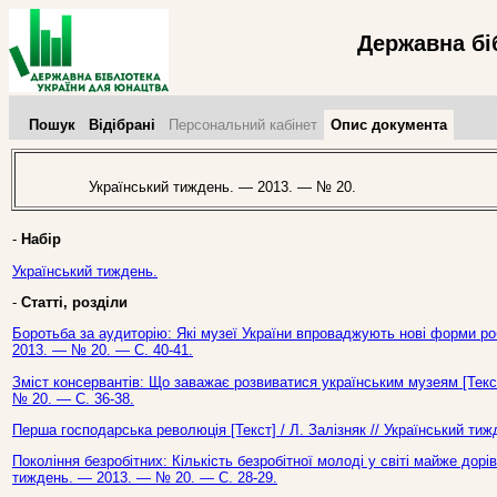
Державна бі
Пошук
Відібрані
Персональний кабінет
Опис документа
Український тиждень. — 2013. — № 20.
-
Набір
Український тиждень.
-
Статті, розділи
Боротьба за аудиторію: Які музеї України впроваджують нові форми роб
2013. — № 20. — С. 40-41.
Зміст консервантів: Що заважає розвиватися українським музеям [Текст
№ 20. — С. 36-38.
Перша господарська революція [Текст] / Л. Залізняк // Український ти
Покоління безробітних: Кількість безробітної молоді у світі майже дор
тиждень. — 2013. — № 20. — С. 28-29.