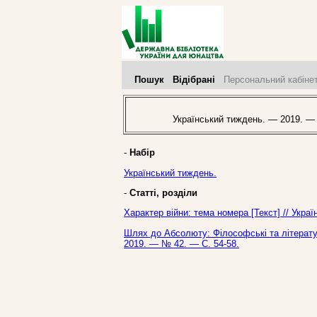
Пошук
Відібрані
Персональний кабіне
Український тиждень. — 2019. —
-
Набір
Український тиждень.
-
Статті, розділи
Характер війни: тема номера [Текст] // Укра
Шлях до Абсолюту: Філософські та літератур
2019. — № 42. — С. 54-58.