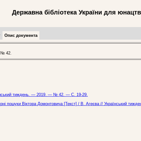
Державна бібліотека України для юнацт
т
Опис документа
 № 42.
їнський тиждень. — 2019. — № 42. — С. 19-29.
ні пошуки Віктора Домонтовича [Текст] / В. Агеєва // Український тижде