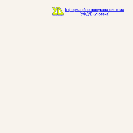
Інформаційно-пошукова система
'УФД/Бібліотека'