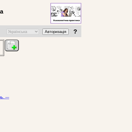
ва
?
Авторизація
нь. —