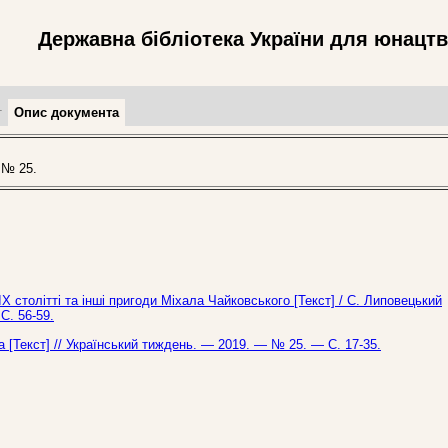
Державна бібліотека України для юнацт
т
Опис документа
 № 25.
ІХ столітті та інші пригоди Міхала Чайковського [Текст] / С. Липовецький
С. 56-59.
ра [Текст] // Український тиждень. — 2019. — № 25. — С. 17-35.