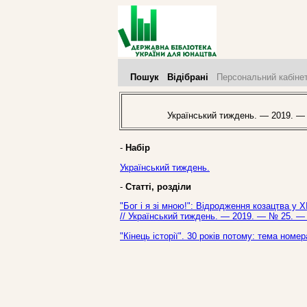
Пошук
Відібрані
Персональний кабіне
Український тиждень. — 2019. —
-
Набір
Український тиждень.
-
Статті, розділи
"Бог і я зі мною!": Відродження козацтва у Х
// Український тиждень. — 2019. — № 25. — 
"Кінець історії". 30 років потому: тема номе