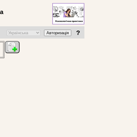
ва
?
Авторизація