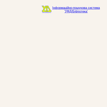
Інформаційно-пошукова система
'УФД/Бібліотека'