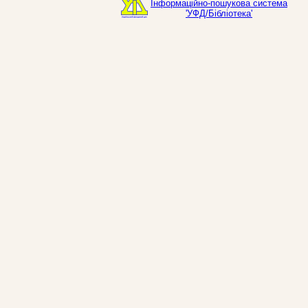
Інформаційно-пошукова система
'УФД/Бібліотека'