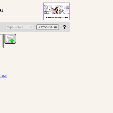
ва
?
Авторизація
ський