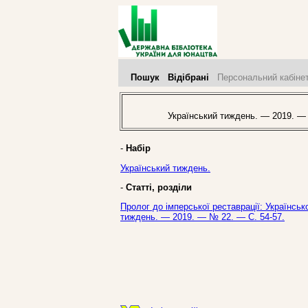
Пошук
Відібрані
Персональний кабіне
Український тиждень. — 2019. —
-
Набір
Український тиждень.
-
Статті, розділи
Пролог до імперської реставрації: Українсько
тиждень. — 2019. — № 22. — С. 54-57.